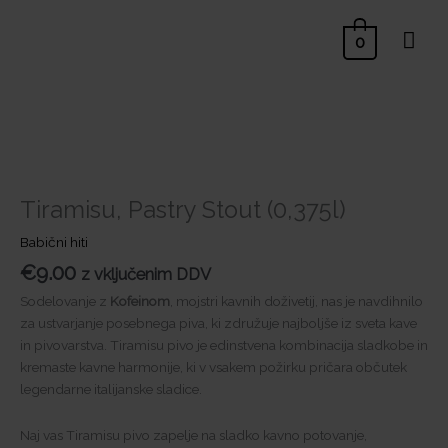
Skip
Mai
to
0
content
Men
Tiramisu, Pastry Stout (0,375l)
Babični hiti
€
9.00
z vključenim DDV
Sodelovanje z
Kofeinom
, mojstri kavnih doživetij, nas je navdihnilo
za ustvarjanje posebnega piva, ki združuje najboljše iz sveta kave
in pivovarstva. Tiramisu pivo je edinstvena kombinacija sladkobe in
kremaste kavne harmonije, ki v vsakem požirku pričara občutek
legendarne italijanske sladice.
Naj vas Tiramisu pivo zapelje na sladko kavno potovanje,