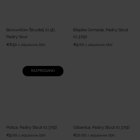
Borovničev Štrudelj (0,5l),
Blejska Grmada, Pastry Stout
Pastry Sour
(0,375l)
€
6.50
€
9.00
z vključenim DDV
z vključenim DDV
RAZPRODANO
Potica, Pastry Stout (0,375l)
Gibanica, Pastry Stout (0,375l)
€
9.00
€
10.00
z vključenim DDV
z vključenim DDV